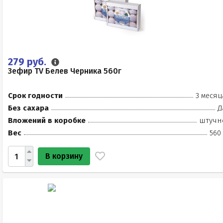
279 руб.
Зефир TV Белев Черника 560г
Срок годности
3 месяц
Без сахара
Д
Вложений в коробке
штучн
Вес
560
В корзину