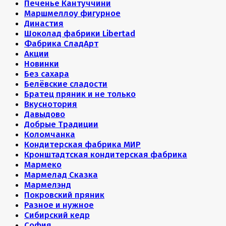
Печенье Кантуччини
Маршмеллоу фигурное
Династия
Шоколад фабрики Libertad
Фабрика СладАрт
Акции
Новинки
Без сахара
Белёвские сладости
Братец пряник и не только
Вкуснотория
Давыдово
Добрые Традиции
Коломчанка
Кондитерская фабрика МИР
Кронштадтская кондитерская фабрика
Мармеко
Мармелад Сказка
Мармелэнд
Покровский пряник
Разное и нужное
Сибирский кедр
София