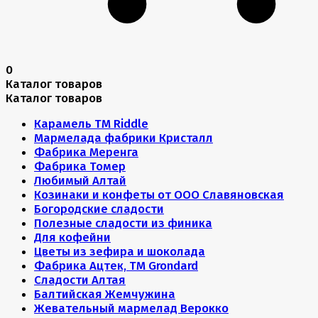
0
Каталог товаров
Каталог товаров
Карамель ТМ Riddle
Мармелада фабрики Кристалл
Фабрика Меренга
Фабрика Томер
Любимый Алтай
Козинаки и конфеты от ООО Славяновская
Богородские сладости
Полезные сладости из финика
Для кофейни
Цветы из зефира и шоколада
Фабрика Ацтек, ТМ Grondard
Сладости Алтая
Балтийская Жемчужина
Жевательный мармелад Верокко