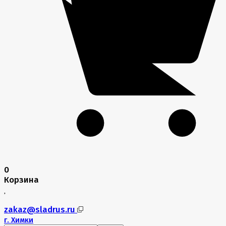
0
Корзина
zakaz@sladrus.ru
г.
Химки