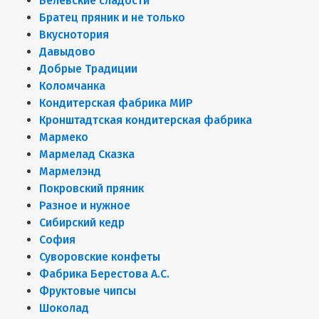
Белёвские сладости
Братец пряник и не только
Вкуснотория
Давыдово
Добрые Традиции
Коломчанка
Кондитерская фабрика МИР
Кронштадтская кондитерская фабрика
Мармеко
Мармелад Сказка
Мармелэнд
Покровский пряник
Разное и нужное
Сибирский кедр
София
Суворовские конфеты
Фабрика Берестова А.С.
Фруктовые чипсы
Шоколад