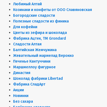
Любимый Алтай
Козинаки и конфеты от ООО Славяновская
Богородские сладости
Полезные сладости из финика
Для кофейни
Цветы из зефира и шоколада
Фабрика Ацтек, ТМ Grondard
Сладости Алтая
Балтийская Жемчужина
Жевательный мармелад Верокко
Печенье Кантуччини
Маршмеллоу фигурное
Династия
Шоколад фабрики Libertad
Фабрика СладАрт
Акции
Новинки
Без сахара