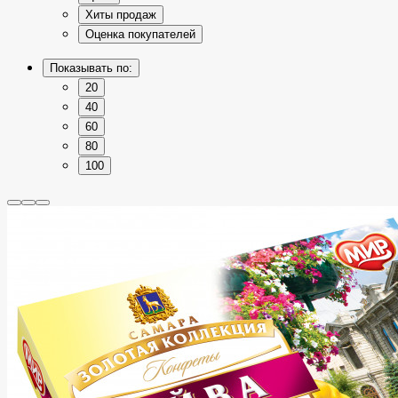
Хиты продаж
Оценка покупателей
Показывать по:
20
40
60
80
100