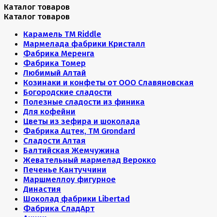
Каталог товаров
Каталог товаров
Карамель ТМ Riddle
Мармелада фабрики Кристалл
Фабрика Меренга
Фабрика Томер
Любимый Алтай
Козинаки и конфеты от ООО Славяновская
Богородские сладости
Полезные сладости из финика
Для кофейни
Цветы из зефира и шоколада
Фабрика Ацтек, ТМ Grondard
Сладости Алтая
Балтийская Жемчужина
Жевательный мармелад Верокко
Печенье Кантуччини
Маршмеллоу фигурное
Династия
Шоколад фабрики Libertad
Фабрика СладАрт