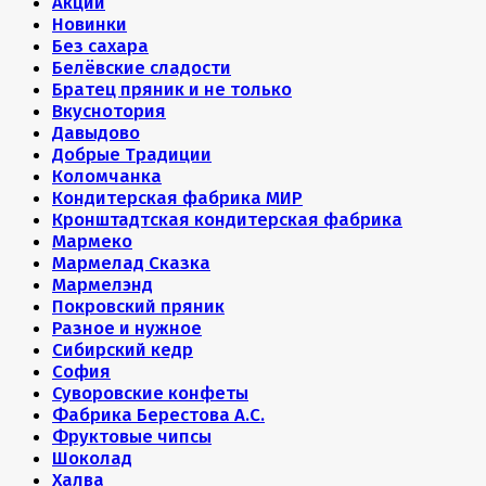
Акции
Новинки
Без сахара
Белёвские сладости
Братец пряник и не только
Вкуснотория
Давыдово
Добрые Традиции
Коломчанка
Кондитерская фабрика МИР
Кронштадтская кондитерская фабрика
Мармеко
Мармелад Сказка
Мармелэнд
Покровский пряник
Разное и нужное
Сибирский кедр
София
Суворовские конфеты
Фабрика Берестова А.С.
Фруктовые чипсы
Шоколад
Халва