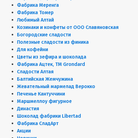
Фабрика Меренга
Фабрика Томер
Любимый Алтай
Козинаки и конфеты от ООО Славяновская
Богородские сладости
Полезные сладости из финика
Для кофейни
Цветы из зефира и шоколада
Фабрика Ацтек, ТМ Grondard
Сладости Алтая
Балтийская Жемчужина
Жевательный мармелад Верокко
Печенье Кантуччини
Маршмеллоу фигурное
Династия
Шоколад фабрики Libertad
Фабрика СладАрт
Акции