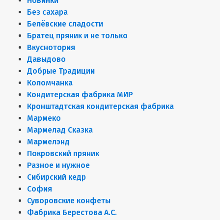
Новинки
Без сахара
Белёвские сладости
Братец пряник и не только
Вкуснотория
Давыдово
Добрые Традиции
Коломчанка
Кондитерская фабрика МИР
Кронштадтская кондитерская фабрика
Мармеко
Мармелад Сказка
Мармелэнд
Покровский пряник
Разное и нужное
Сибирский кедр
София
Суворовские конфеты
Фабрика Берестова А.С.