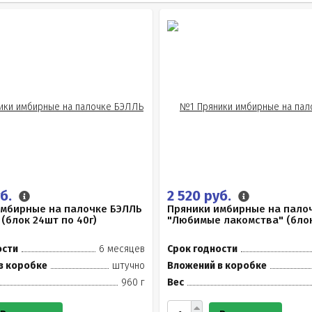
уб.
2 520 руб.
имбирные на палочке БЭЛЛЬ
Пряники имбирные на пало
 (блок 24шт по 40г)
"Любимые лакомства" (блок 
ости
6 месяцев
Срок годности
в коробке
штучно
Вложений в коробке
960 г
Вес