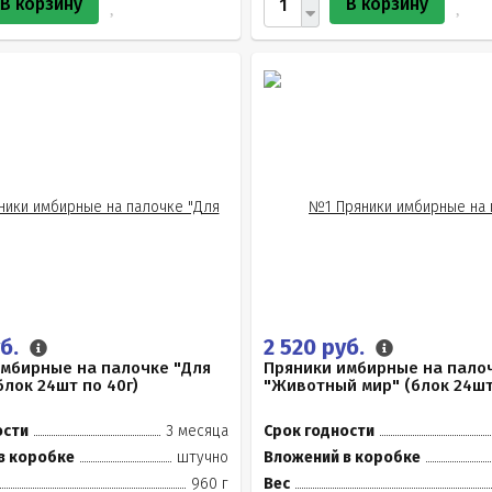
В корзину
В корзину
уб.
2 520 руб.
имбирные на палочке "Для
Пряники имбирные на пало
блок 24шт по 40г)
"Животный мир" (блок 24шт
ости
3 месяца
Срок годности
в коробке
штучно
Вложений в коробке
960 г
Вес