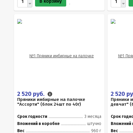
В корзину
2 520 руб.
2 520 р
Пряники имбирные на палочке
Пряники 
"Ассорти" (блок 24шт по 40г)
девчат" (
Срок годности
3 месяца
Срок годн
Вложений в коробке
штучно
Вложений 
Вес
960 г
Вес