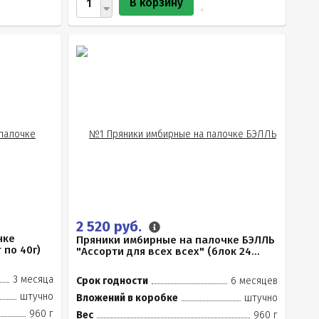
В корзину
2 520 руб.
чке
Пряники имбирные на палочке БЭЛЛЬ
 по 40г)
"Ассорти для всех всех" (блок 24...
3 месяца
Срок годности
6 месяцев
штучно
Вложений в коробке
штучно
960 г
Вес
960 г