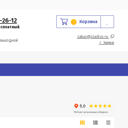
-26-12
Корзина
0
есплатный
zakaz@sladrus.ru 
 выходной
г.
 Химки