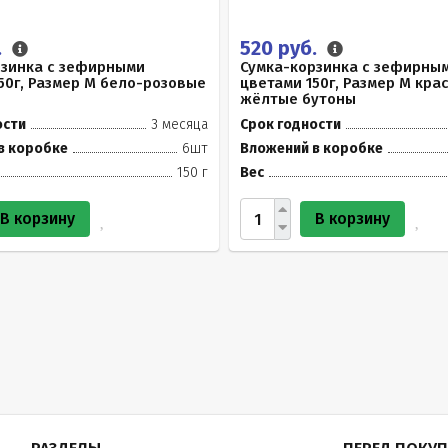
.
520 руб.
рзинка с зефирными
Сумка-корзинка с зефирны
50г, Размер М бело-розовые
цветами 150г, Размер М кра
жёлтые бутоны
ости
3 месяца
Срок годности
в коробке
6шт
Вложений в коробке
150 г
Вес
В корзину
В корзину