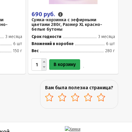
690 руб.
ми
Сумка-корзинка с зефирными
сно-
цветами 280г, Размер XL красно-
белые бутоны
3 месяца
Срок годности
3 месяца
6 шт
Вложений в коробке
6 шт
150 г
Вес
280 г
В корзину
Вам была полезна страница?