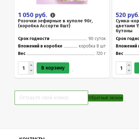
1 050 руб.
520 руб
Розочки зефирные в куполе 90г,
Сумка-ко
(коробка Ассорти 8шт)
цветами 1
бутоны
Срок годности
90 суток
Срок годн
Вложений в коробке
коробка 8 шт
Вложений 
Вес
720 г
Вес
В корзину
Обратный звонок