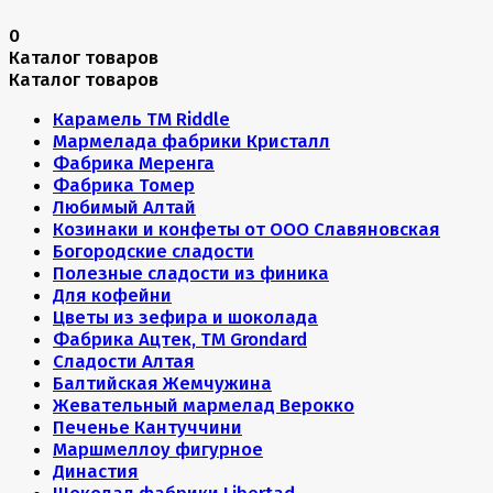
0
Каталог товаров
Каталог товаров
Карамель ТМ Riddle
Мармелада фабрики Кристалл
Фабрика Меренга
Фабрика Томер
Любимый Алтай
Козинаки и конфеты от ООО Славяновская
Богородские сладости
Полезные сладости из финика
Для кофейни
Цветы из зефира и шоколада
Фабрика Ацтек, ТМ Grondard
Сладости Алтая
Балтийская Жемчужина
Жевательный мармелад Верокко
Печенье Кантуччини
Маршмеллоу фигурное
Династия