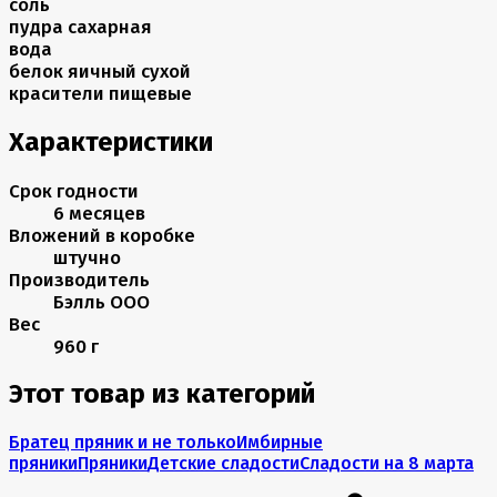
соль
пудра сахарная
вода
белок яичный сухой
красители пищевые
Характеристики
Срок годности
6 месяцев
Вложений в коробке
штучно
Производитель
Бэлль ООО
Вес
960 г
Этот товар из категорий
Братец пряник и не только
Имбирные
пряники
Пряники
Детские сладости
Сладости на 8 марта