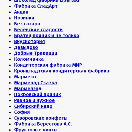
Шоколад фабрики Libertad
Фабрика СладАрт
Акции
Новинки
Без сахара
Белёвские сладости
Братец пряник и не только
Вкуснотория
Давыдово
Добрые Традиции
Коломчанка
Кондитерская фабрика МИР
Кронштадтская кондитерская фабрика
Мармеко
Мармелад Сказка
Мармелэнд
Покровский пряник
Разное и нужное
Сибирский кедр
София
Суворовские конфеты
Фабрика Берестова А.С.
Фруктовые чипсы