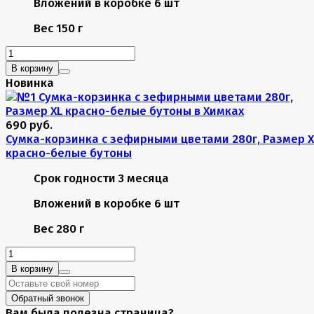
Вложений в коробке
6 шт
Вес
150 г
В корзину
Новинка
690 руб.
Сумка-корзинка с зефирными цветами 280г, Размер X
красно-белые бутоны
Срок годности
3 месяца
Вложений в коробке
6 шт
Вес
280 г
В корзину
Обратный звонок
Вам была полезна страница?