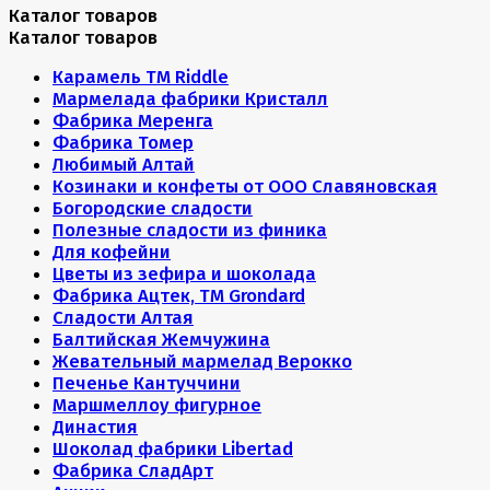
Каталог товаров
Каталог товаров
Карамель ТМ Riddle
Мармелада фабрики Кристалл
Фабрика Меренга
Фабрика Томер
Любимый Алтай
Козинаки и конфеты от ООО Славяновская
Богородские сладости
Полезные сладости из финика
Для кофейни
Цветы из зефира и шоколада
Фабрика Ацтек, ТМ Grondard
Сладости Алтая
Балтийская Жемчужина
Жевательный мармелад Верокко
Печенье Кантуччини
Маршмеллоу фигурное
Династия
Шоколад фабрики Libertad
Фабрика СладАрт