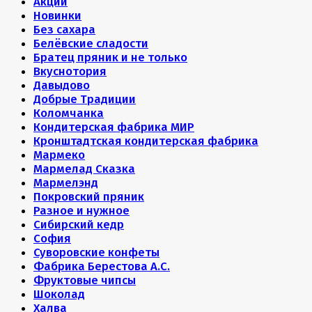
Акции
Новинки
Без сахара
Белёвские сладости
Братец пряник и не только
Вкуснотория
Давыдово
Добрые Традиции
Коломчанка
Кондитерская фабрика МИР
Кронштадтская кондитерская фабрика
Мармеко
Мармелад Сказка
Мармелэнд
Покровский пряник
Разное и нужное
Сибирский кедр
София
Суворовские конфеты
Фабрика Берестова А.С.
Фруктовые чипсы
Шоколад
Халва