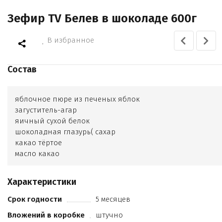
Зефир TV Белев в шоколаде 600г
В избранное
Состав
яблочное пюре из печеных яблок
загуститель-агар
яичный сухой белок
шоколадная глазурь( сахар
какао тёртое
масло какао
какао порошок
ваниль)
Характеристики
патока
Срок годности
5 месяцев
Вложений в коробке
штучно