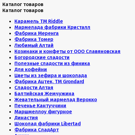
Каталог товаров
Каталог товаров
Карамель ТМ Riddle
Мармелада фабрики Кристалл
Фабрика Меренга
Фабрика Томер
Любимый Алтай
Козинаки и конфеты от ООО Славяновская
Богородские сладости
Полезные сладости из финика
Для кофейни
Цветы из зефира и шоколада
Фабрика Ацтек, ТМ Grondard
Сладости Алтая
Балтийская Жемчужина
Жевательный мармелад Верокко
Печенье Кантуччини
Маршмеллоу фигурное
Династия
Шоколад фабрики Libertad
Фабрика СладАрт