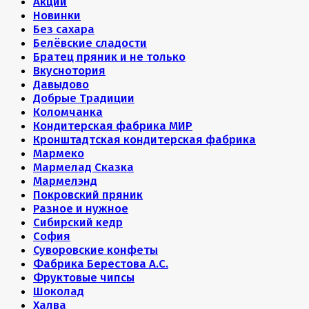
Акции
Новинки
Без сахара
Белёвские сладости
Братец пряник и не только
Вкуснотория
Давыдово
Добрые Традиции
Коломчанка
Кондитерская фабрика МИР
Кронштадтская кондитерская фабрика
Мармеко
Мармелад Сказка
Мармелэнд
Покровский пряник
Разное и нужное
Сибирский кедр
София
Суворовские конфеты
Фабрика Берестова А.С.
Фруктовые чипсы
Шоколад
Халва