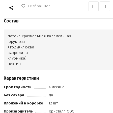
В избранное
Состав
патока крахмальная карамельная
фруктоза
ягоды(клюква
смородина
клубника)
пектин
лимонная кислота
цитрат натрия
Характеристики
Срок годности
4 месяца
Без сахара
Да
Вложений в коробке
12 шт
Производитель
Кристалл ООО