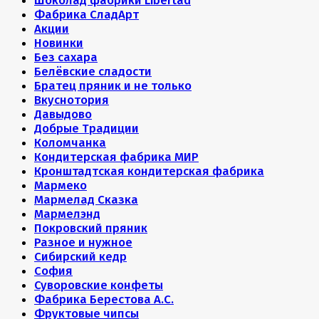
Шоколад фабрики Libertad
Фабрика СладАрт
Акции
Новинки
Без сахара
Белёвские сладости
Братец пряник и не только
Вкуснотория
Давыдово
Добрые Традиции
Коломчанка
Кондитерская фабрика МИР
Кронштадтская кондитерская фабрика
Мармеко
Мармелад Сказка
Мармелэнд
Покровский пряник
Разное и нужное
Сибирский кедр
София
Суворовские конфеты
Фабрика Берестова А.С.
Фруктовые чипсы