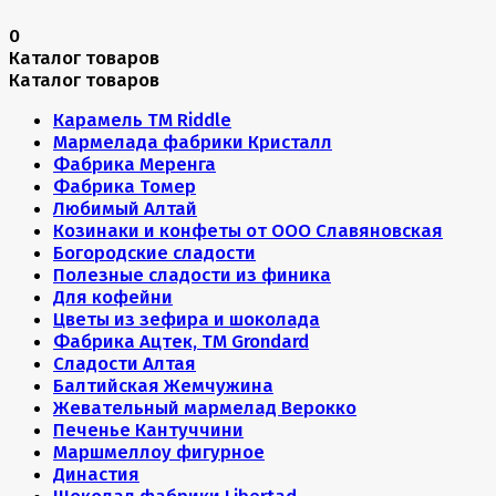
0
Каталог товаров
Каталог товаров
Карамель ТМ Riddle
Мармелада фабрики Кристалл
Фабрика Меренга
Фабрика Томер
Любимый Алтай
Козинаки и конфеты от ООО Славяновская
Богородские сладости
Полезные сладости из финика
Для кофейни
Цветы из зефира и шоколада
Фабрика Ацтек, ТМ Grondard
Сладости Алтая
Балтийская Жемчужина
Жевательный мармелад Верокко
Печенье Кантуччини
Маршмеллоу фигурное
Династия