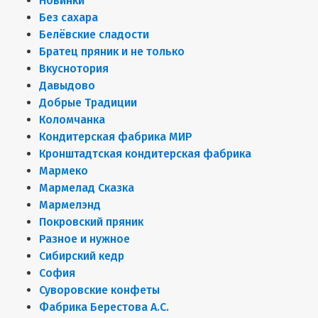
Новинки
Без сахара
Белёвские сладости
Братец пряник и не только
Вкуснотория
Давыдово
Добрые Традиции
Коломчанка
Кондитерская фабрика МИР
Кронштадтская кондитерская фабрика
Мармеко
Мармелад Сказка
Мармелэнд
Покровский пряник
Разное и нужное
Сибирский кедр
София
Суворовские конфеты
Фабрика Берестова А.С.