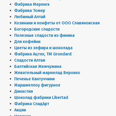
Фабрика Меренга
Фабрика Томер
Любимый Алтай
Козинаки и конфеты от ООО Славяновская
Богородские сладости
Полезные сладости из финика
Для кофейни
Цветы из зефира и шоколада
Фабрика Ацтек, ТМ Grondard
Сладости Алтая
Балтийская Жемчужина
Жевательный мармелад Верокко
Печенье Кантуччини
Маршмеллоу фигурное
Династия
Шоколад фабрики Libertad
Фабрика СладАрт
Акции