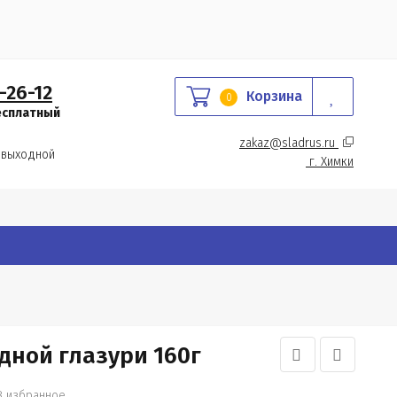
-26-12
Корзина
0
есплатный
zakaz@sladrus.ru 
 выходной
г.
 Химки
ной глазури 160г
В избранное