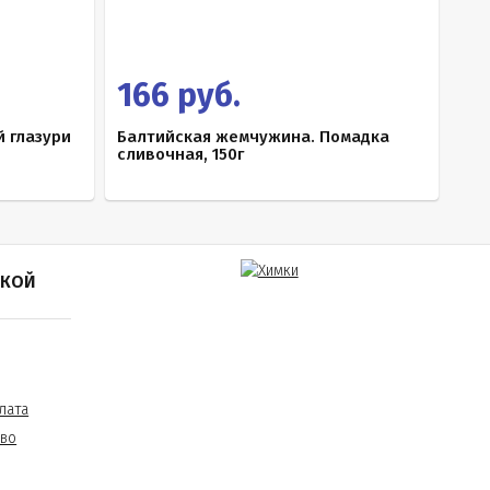
166 руб.
 глазури
Балтийская жемчужина. Помадка
сливочная, 150г
ПКОЙ
лата
тво