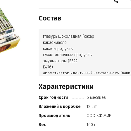
Состав
глазурь шоколадная (сахар
какао-масло
какао-продукты
сухие молочные продукты
эмульгаторы (Е322
Е476)
ароматизатор идентичный натуральному (вани
инжир сушеный
Характеристики
консервант (сорбиновая кислота Е200)
Срок годности
6 месяцев
Вложений в коробке
12 шт
Производитель
ООО КФ МИР
Вес
160 г