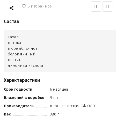
В избранное
Состав
Сахар
патока
пюре яблочное
белок яичный
пектин
лимонная кислота
лактат натрия
ароматизаторы блю кюрасао Красители понсо 4 R
Характеристики
тартразин Е102
синий блестящий Е133
Срок годности
6 месяцев
консерванты Е200
Вложений в коробке
9 шт
Е210.
Производитель
Кронштадтская КФ ООО
Вес
380 г