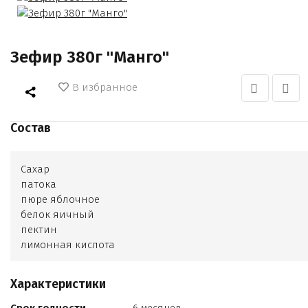
Зефир 380г "Манго"
В избранное
Состав
Сахар
патока
пюре яблочное
белок яичный
пектин
лимонная кислота
лактат натрия
ароматизаторы манго. Красители E110
Характеристики
консерванты E200
Е210.