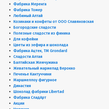
Фабрика Меренга
Фабрика Томер
Любимый Алтай
Козинаки и конфеты от ООО Славяновская
Богородские сладости
Полезные сладости из финика
Для кофейни
Цветы из зефира и шоколада
Фабрика Ацтек, ТМ Grondard
Сладости Алтая
Балтийская Жемчужина
Жевательный мармелад Верокко
Печенье Кантуччини
Маршмеллоу фигурное
Династия
Шоколад фабрики Libertad
Фабрика СладАрт
Акции