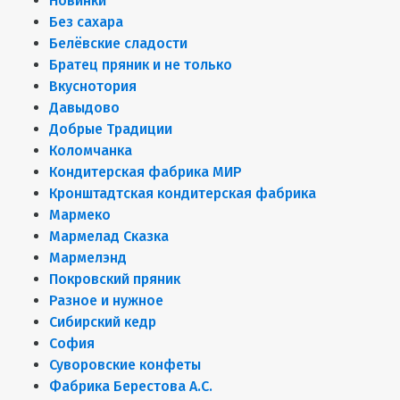
Новинки
Без сахара
Белёвские сладости
Братец пряник и не только
Вкуснотория
Давыдово
Добрые Традиции
Коломчанка
Кондитерская фабрика МИР
Кронштадтская кондитерская фабрика
Мармеко
Мармелад Сказка
Мармелэнд
Покровский пряник
Разное и нужное
Сибирский кедр
София
Суворовские конфеты
Фабрика Берестова А.С.