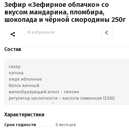
Зефир «Зефирное облачко» со
вкусом мандарина, пломбира,
шоколада и чёрной смородины 250г
В избранное
Состав
сахар
патока
пюре яблочное
белок яичный
желеобразующий агент – пектин
регулятор кислотности – кислота лимонная (Е330)
влагоудерживающий агент — лактат натрия
ароматизаторы «Пломбир»
Характеристики
«Мандарин»
«Шоколад»
Срок годности
6 месяцев