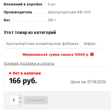
«Черная смородина»
Вложений в коробке
9 шт
красители «Солнечный закатный» (Е110)
«Черная смородина» (Е122
Производитель
Кронштадтская КФ ООО
Е132)
Вес
250 г
«Шоколад» (Е133
Е122
Этот товар из категорий
Е102
Е110)
Кронштадтская кондитерская фабрика
Зефир
консерванты Е200
Е210.
Минимальная сумма заказа 10000 р.
Условия доставки и оплаты
Нет в наличии
166 руб.
Цена на: 07.08.2026
В корзину