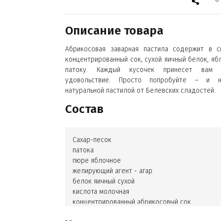
Описание товара
Абрикосовая заварная пастила содержит в с
концентрированный сок, сухой яичный белок, яб
патоку. Каждый кусочек принесет вам н
удовольствие. Просто попробуйте – и на
натуральной пастилой от Белевских сладостей.
Состав
Сахар-песок
патока
пюре яблочное
желирующий агент - агар
белок яичный сухой
кислота молочная
концентрированный абрикосовый сок.