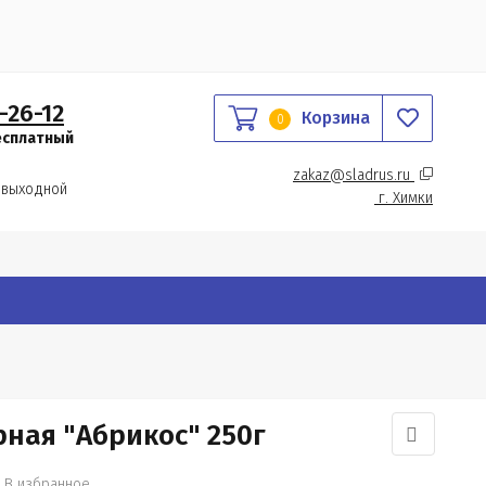
-26-12
Корзина
0
есплатный
zakaz@sladrus.ru 
 выходной
г.
 Химки
ная "Абрикос" 250г
В избранное