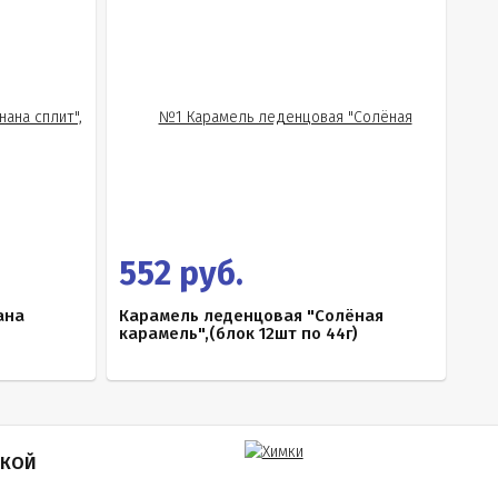
552 руб.
ана
Карамель леденцовая "Солёная
карамель",(блок 12шт по 44г)
ПКОЙ