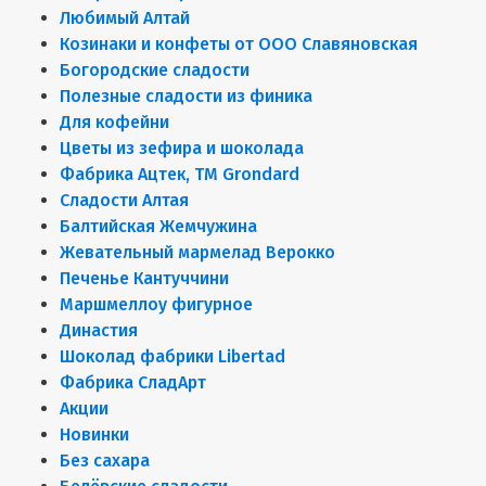
Любимый Алтай
Козинаки и конфеты от ООО Славяновская
Богородские сладости
Полезные сладости из финика
Для кофейни
Цветы из зефира и шоколада
Фабрика Ацтек, ТМ Grondard
Сладости Алтая
Балтийская Жемчужина
Жевательный мармелад Верокко
Печенье Кантуччини
Маршмеллоу фигурное
Династия
Шоколад фабрики Libertad
Фабрика СладАрт
Акции
Новинки
Без сахара