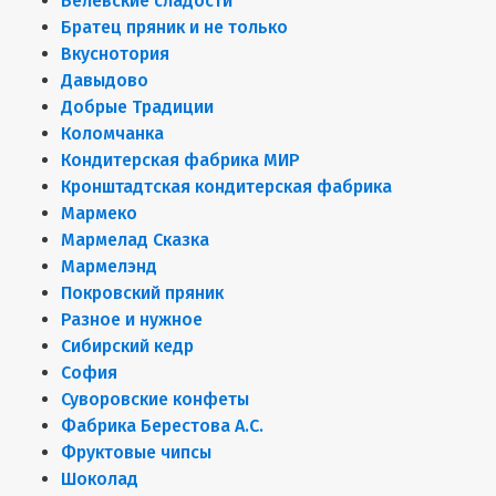
Белёвские сладости
Братец пряник и не только
Вкуснотория
Давыдово
Добрые Традиции
Коломчанка
Кондитерская фабрика МИР
Кронштадтская кондитерская фабрика
Мармеко
Мармелад Сказка
Мармелэнд
Покровский пряник
Разное и нужное
Сибирский кедр
София
Суворовские конфеты
Фабрика Берестова А.С.
Фруктовые чипсы
Шоколад