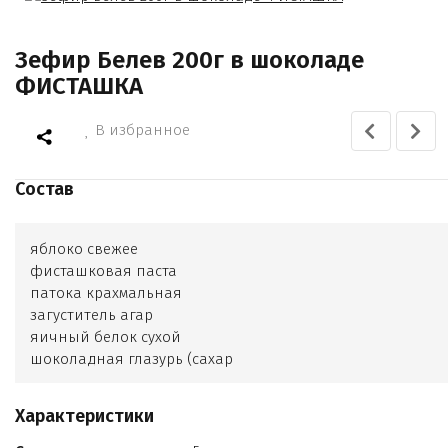
Зефир Белев 200г в шоколаде
ФИСТАШКА
В избранное
Состав
яблоко свежее
фисташковая паста
патока крахмальная
загуститель агар
яичный белок сухой
шоколадная глазурь (сахар
какао тертое
масло какао
Характеристики
какао порошок
ваниль)