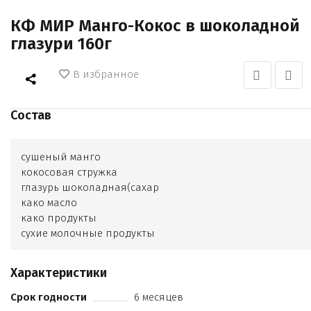
КФ МИР Манго-Кокос в шоколадной
глазури 160г
В избранное
Состав
сушеный манго
кокосовая стружка
глазурь шоколадная(сахар
како масло
како продукты
сухие молочные продукты
эмульгаторы
ванилин)
Характеристики
консервант Е200
Срок годности
6 месяцев