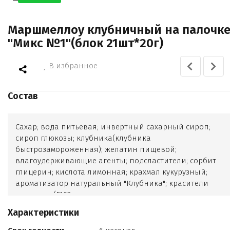
Маршмеллоу клубничный на палочк
"Микс №1"(блок 21шт*20г)
В избранное
Состав
Сахар; вода питьевая; инвертный сахарный сироп;
сироп глюкозы; клубника(клубника
быстрозамороженная); желатин пищевой;
влагоудерживающие агенты; подсластители; сорбит
глицерин; кислота лимонная; крахмал кукурузный;
ароматизатор натуральный "Клубника"; красители
пищевые (Е102
Е110
Характеристики
Е122
Е124