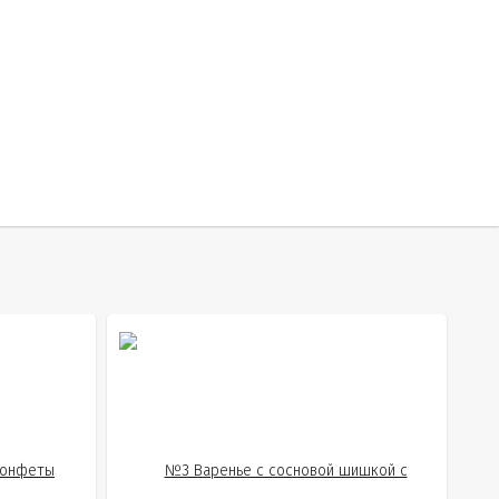
ения
симости