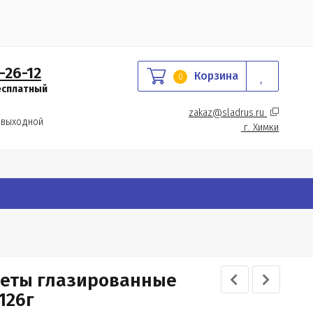
-26-12
Корзина
0
есплатный
zakaz@sladrus.ru 
 выходной
г.
 Химки
нфеты глазированные
126г