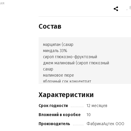
ния
Состав
марципан (сахар
миндаль 33%
сироп глюкозно-фруктозный
джем малиновый (сироп глюкозный
сахар
малиновое пюре
яблочный сок концентрат
стабилизатор пектин
Характеристики
регулятор кислотности лимонная кислота
ароматизатор
Срок годности
12 месяцев
консервант сорбат калия
краситель пищевой кармины)
Вложений в коробке
10
агент влагоудерживающий (сорбит)
Производитель
ФабрикаАцтек ООО
спирт этиловый
порошок малины