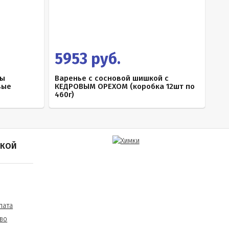
5953 руб.
ты
Варенье с сосновой шишкой с
вые
КЕДРОВЫМ ОРЕХОМ (коробка 12шт по
460г)
ПКОЙ
лата
во