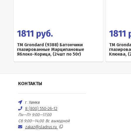
1811 руб.
1811 
TM Grondard (9388) Батончики
TM Gronda
глазированные Марципановые
глазиров
Яблоко-Корица, (24шт по 50г)
Клюква, (
КОНТАКТЫ
г. Химки
8 (800) 550-26-12
Пн—Пт 9:00—17:00
Сб 9:00—14:00
Вс выходной
zakaz@sladrus.ru