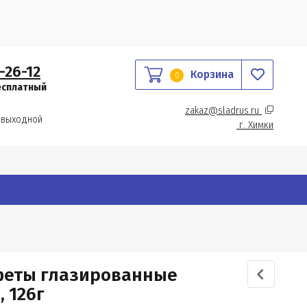
-26-12
Корзина
0
есплатный
zakaz@sladrus.ru 
 выходной
г.
 Химки
нфеты глазированные
 126г