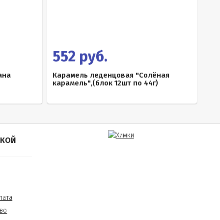
552 руб.
ана
Карамель леденцовая "Солёная
карамель",(блок 12шт по 44г)
ПКОЙ
лата
во