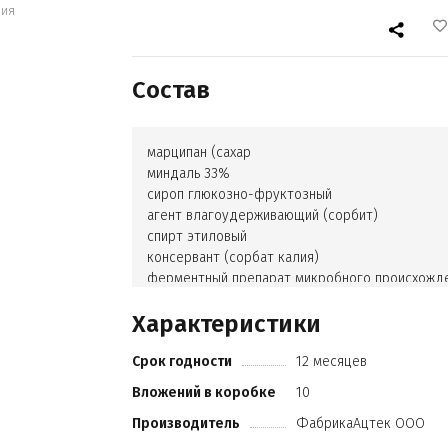
ния
Состав
марципан (сахар
миндаль 33%
сироп глюкозно-фруктозный
агент влагоудерживающий (сорбит)
спирт этиловый
консервант (сорбат калия)
ферментный препарат микробного происхожд
(инвертаза)
Характеристики
регулятор кислотности (лимонная кислота))
шоколад темный (сахар
Срок годности
12 месяцев
какао тертое
масло какао
Вложений в коробке
10
эмульгаторы (лецитин соевый
Производитель
ФабрикаАцтек ООО
Е476)
ароматизатор “Ванилин”)