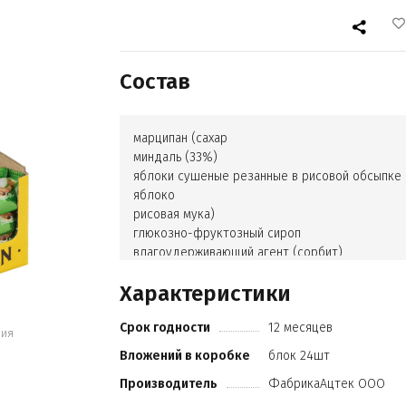
Состав
марципан (сахар
миндаль (33%)
яблоки сушеные резанные в рисовой обсыпке
яблоко
рисовая мука)
глюкозно-фруктозный сироп
влагоудерживающий агент (сорбит)
молотая корица
Характеристики
консервант (сорбат калия)
регулятор кислотности (лимонная кислота)
Срок годности
12 месяцев
ароматизатор)
ния
шоколадная молочная глазурь (сахар
Вложений в коробке
блок 24шт
какао тёртое
Производитель
ФабрикаАцтек ООО
эквивалент какао-масла (масла растительные
ши