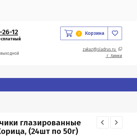
-26-12
Корзина
0
есплатный
zakaz@sladrus.ru 
 выходной
г.
 Химки
ончики глазированные
рица, (24шт по 50г)