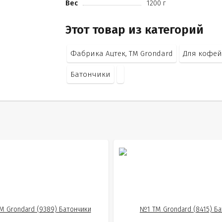
Вес
1200 г
сал
эллипе)
Этот товар из категорий
эмульгатор (соевый лецитин)
антиокислитель (Е306))
сухое цельное молоко
Фабрика Ацтек, ТМ Grondard
Для кофе
сухая молочная сыворотка
какао порошок
Батончики
какао-масло
эмульгаторы (соевый лецитин
Е476)
ароматизатор)