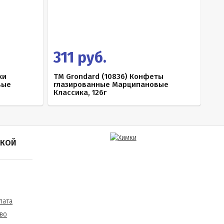
311 руб.
ки
TM Grondard (10836) Конфеты
вые
глазированные Марципановые
Классика, 126г
ПКОЙ
лата
во