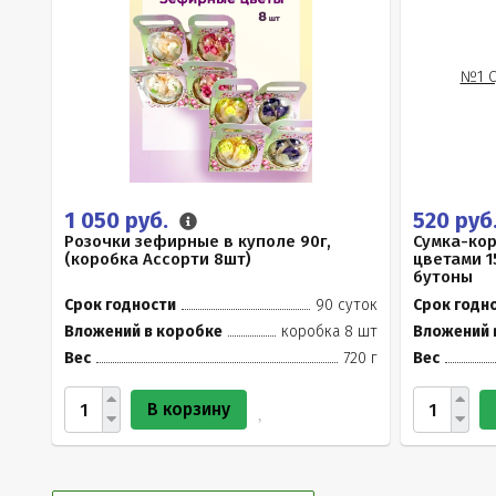
1 050 руб.
520 руб
Розочки зефирные в куполе 90г,
Сумка-ко
(коробка Ассорти 8шт)
цветами 1
бутоны
Срок годности
90 суток
Срок годн
Вложений в коробке
коробка 8 шт
Вложений 
Вес
720 г
Вес
В корзину