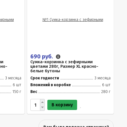
690 руб.
ми
Сумка-корзинка с зефирными
сно-
цветами 280г, Размер XL красно-
белые бутоны
3 месяца
Срок годности
3 месяца
6 шт
Вложений в коробке
6 шт
150 г
Вес
280 г
В корзину