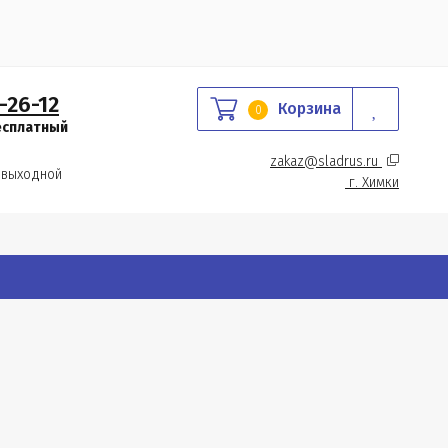
-26-12
Корзина
0
есплатный
zakaz@sladrus.ru 
 выходной
г.
 Химки