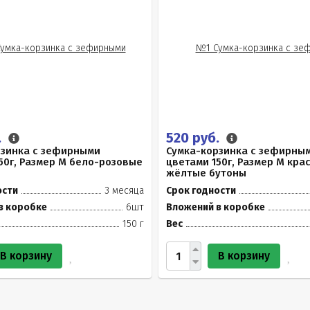
.
520 руб.
рзинка с зефирными
Сумка-корзинка с зефирны
50г, Размер М бело-розовые
цветами 150г, Размер М кра
жёлтые бутоны
ости
3 месяца
Срок годности
в коробке
6шт
Вложений в коробке
150 г
Вес
В корзину
В корзину