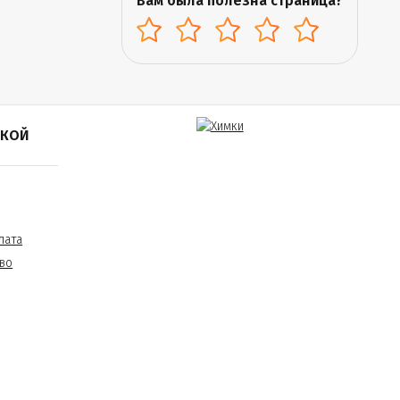
Вам была полезна страница?
ПКОЙ
лата
во