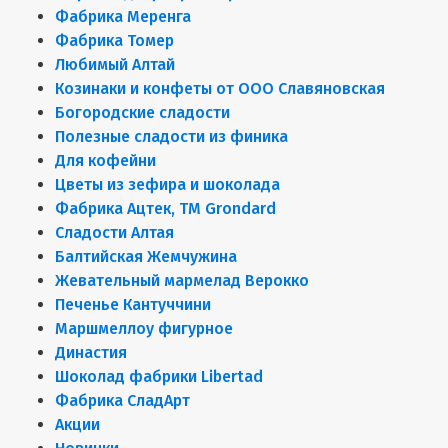
Фабрика Меренга
Фабрика Томер
Любимый Алтай
Козинаки и конфеты от ООО Славяновская
Богородские сладости
Полезные сладости из финика
Для кофейни
Цветы из зефира и шоколада
Фабрика Ацтек, ТМ Grondard
Сладости Алтая
Балтийская Жемчужина
Жевательный мармелад Верокко
Печенье Кантуччини
Маршмеллоу фигурное
Династия
Шоколад фабрики Libertad
Фабрика СладАрт
Акции