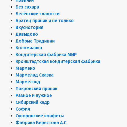
Новинки
Без сахара
Белёвские сладости
Братец пряник и не только
Вкуснотория
Давыдово
Добрые Традиции
Коломчанка
Кондитерская фабрика МИР
Кронштадтская кондитерская фабрика
Мармеко
Мармелад Сказка
Мармелэнд
Покровский пряник
Разное и нужное
Сибирский кедр
София
Суворовские конфеты
Фабрика Берестова А.С.