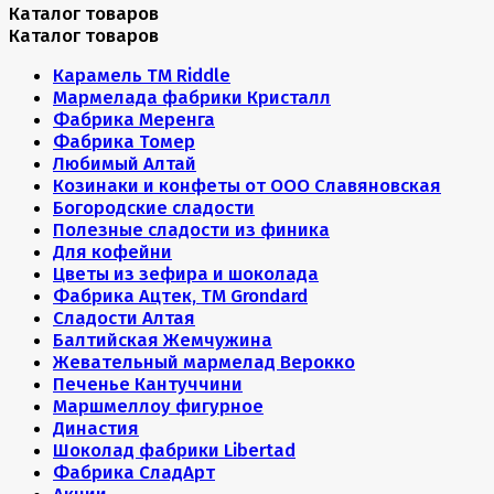
Каталог товаров
Каталог товаров
Карамель ТМ Riddle
Мармелада фабрики Кристалл
Фабрика Меренга
Фабрика Томер
Любимый Алтай
Козинаки и конфеты от ООО Славяновская
Богородские сладости
Полезные сладости из финика
Для кофейни
Цветы из зефира и шоколада
Фабрика Ацтек, ТМ Grondard
Сладости Алтая
Балтийская Жемчужина
Жевательный мармелад Верокко
Печенье Кантуччини
Маршмеллоу фигурное
Династия
Шоколад фабрики Libertad
Фабрика СладАрт