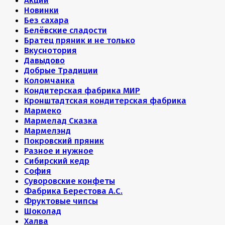
Акции
Новинки
Без сахара
Белёвские сладости
Братец пряник и не только
Вкуснотория
Давыдово
Добрые Традиции
Коломчанка
Кондитерская фабрика МИР
Кронштадтская кондитерская фабрика
Мармеко
Мармелад Сказка
Мармелэнд
Покровский пряник
Разное и нужное
Сибирский кедр
София
Суворовские конфеты
Фабрика Берестова А.С.
Фруктовые чипсы
Шоколад
Халва