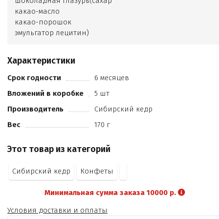
шоколадная глазурь(сахар
какао-масло
какао-порошок
эмульгатор лецитин)
молоко сухое цельное
патока
Характеристики
ядро миндаля
молоко сухое обезжиренное
Срок годности
6 месяцев
клюква вяленая
Вложений в коробке
5 шт
пастила облепиховая (пюре яблочное
ягоды облепихи)
Производитель
Сибирский кедр
малина сублимационной сушки
Вес
170 г
лецитин (эмульгатор)
ванилин (ароматизатор).
Этот товар из категорий
Сибирский кедр
Конфеты
Минимальная сумма заказа 10000 р.
Условия доставки и оплаты