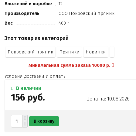
Вложений в коробке
12
какао-порошок
натуральное вкусоароматическое вещество (ванилин-
Производитель
ООО Покровский пряник
порошок)
Вес
400 г
пряность (корица)
регулятор кислотности (лимонная кислота)
Этот товар из категорий
соль.
Покровский пряник
Пряники
Новинки
Минимальная сумма заказа 10000 р.
Условия доставки и оплаты
В наличии
156 руб.
Цена на: 10.08.2026
В корзину