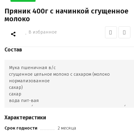
Пряник 400г с начинкой сгущенное
молоко
В избранное
Состав
Мука пшеничная в/с
сгущенное цельное молоко с сахаром (молоко
нормализованное
сахар)
сахар
вода пит-вая
маргарин (масла растительные дезодорированные (в
т.ч. гидрогенизированные и
Характеристики
переэтерифицированные)
сода пищевая
Срок годности
2 месяца
масло подсолнечное