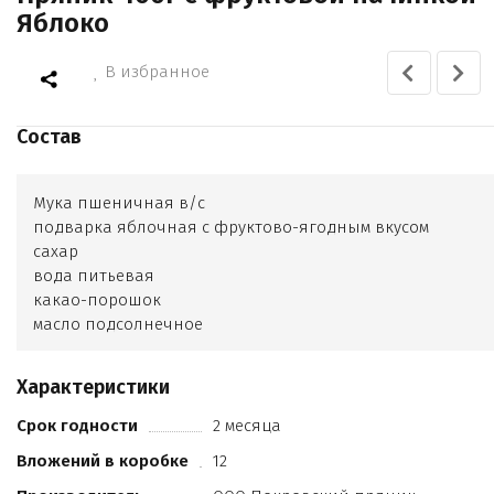
Яблоко
В избранное
Состав
Мука пшеничная в/с
подварка яблочная с фруктово-ягодным вкусом
сахар
вода питьевая
какао-порошок
масло подсолнечное
сода пищевая
натуральное вкусоароматическое вещество (ванилин-
Характеристики
порошок)
регулятор кислотности (лимонная кислота)
Срок годности
2 месяца
пряность (корица)
Вложений в коробке
12
соль.