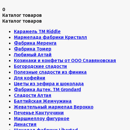
0
Каталог товаров
Каталог товаров
Карамель ТМ Riddle
Мармелада фабрики Кристалл
Фабрика Меренга
Фабрика Томер
Любимый Алтай
Козинаки и конфеты от ООО Славяновская
Богородские сладости
Полезные сладости из финика
Для кофейни
Цветы из зефира и шоколада
Фабрика Ацтек, ТМ Grondard
Сладости Алтая
Балтийская Жемчужина
Жевательный мармелад Верокко
Печенье Кантуччини
Маршмеллоу фигурное
Династия