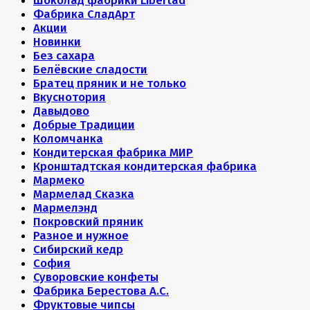
Шоколад фабрики Libertad
Фабрика СладАрт
Акции
Новинки
Без сахара
Белёвские сладости
Братец пряник и не только
Вкуснотория
Давыдово
Добрые Традиции
Коломчанка
Кондитерская фабрика МИР
Кронштадтская кондитерская фабрика
Мармеко
Мармелад Сказка
Мармелэнд
Покровский пряник
Разное и нужное
Сибирский кедр
София
Суворовские конфеты
Фабрика Берестова А.С.
Фруктовые чипсы