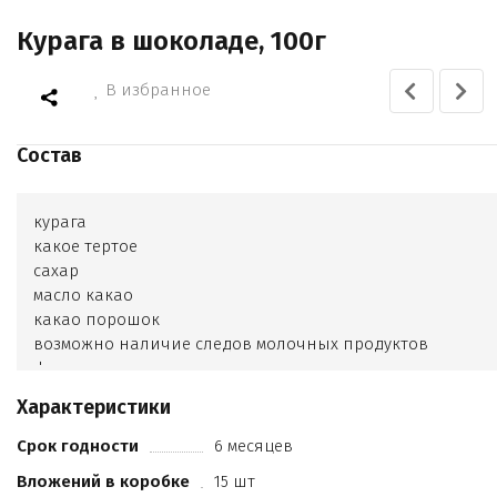
Курага в шоколаде, 100г
В избранное
Состав
курага
какое тертое
сахар
масло какао
какао порошок
возможно наличие следов молочных продуктов
фундука
кешью и арахиса. Какао продуктов 38
Характеристики
6%
Срок годности
6 месяцев
Вложений в коробке
15 шт