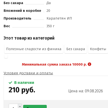
Без сахара
Да
лен
кокос
Вложений в коробке
20
мак
Производитель
Карапетян ИП
амарант.
Вес
350 г
Этот товар из категорий
Полезные сладости из финика
Без сахара
Конфеты
Минимальная сумма заказа 10000 р.
Условия доставки и оплаты
В наличии
210 руб.
Цена на: 09.08.2026