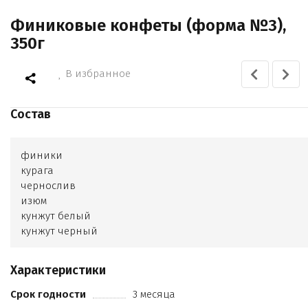
Финиковые конфеты (форма №3),
350г
В избранное
Состав
финики
курага
чернослив
изюм
кунжут белый
кунжут черный
тыква
грецкий орех
Характеристики
миндаль
кешью
Срок годности
3 месяца
фундук