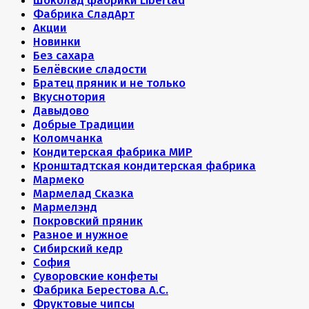
Шоколад фабрики Libertad
Фабрика СладАрт
Акции
Новинки
Без сахара
Белёвские сладости
Братец пряник и не только
Вкуснотория
Давыдово
Добрые Традиции
Коломчанка
Кондитерская фабрика МИР
Кронштадтская кондитерская фабрика
Мармеко
Мармелад Сказка
Мармелэнд
Покровский пряник
Разное и нужное
Сибирский кедр
София
Суворовские конфеты
Фабрика Берестова А.С.
Фруктовые чипсы