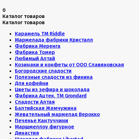
0
Каталог товаров
Каталог товаров
Карамель ТМ Riddle
Мармелада фабрики Кристалл
Фабрика Меренга
Фабрика Томер
Любимый Алтай
Козинаки и конфеты от ООО Славяновская
Богородские сладости
Полезные сладости из финика
Для кофейни
Цветы из зефира и шоколада
Фабрика Ацтек, ТМ Grondard
Сладости Алтая
Балтийская Жемчужина
Жевательный мармелад Верокко
Печенье Кантуччини
Маршмеллоу фигурное
Династия