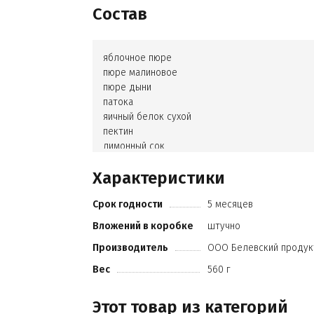
Состав
яблочное пюре
пюре малиновое
пюре дыни
патока
яичный белок сухой
пектин
лимонный сок
краситель натуральный
Характеристики
сахарная пудра
Срок годности
5 месяцев
Вложений в коробке
штучно
Производитель
ООО Белевский продук
Вес
560 г
Этот товар из категорий