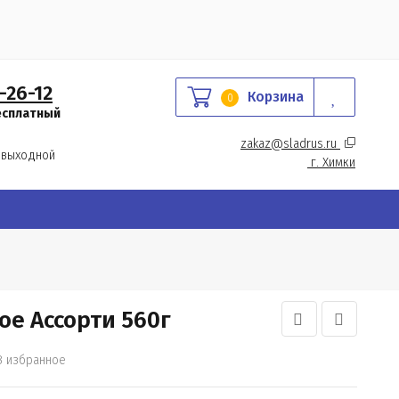
-26-12
Корзина
0
есплатный
zakaz@sladrus.ru 
 выходной
г.
 Химки
ое Ассорти 560г
В избранное