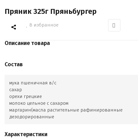
Пряник 325г Пряньбургер
В избранное
Описание товара
Состав
мука пшеничная в/с
сахар
орехи грецкие
молоко цельное с сахаром
маргарин(масла растительные рафинированные
дезодорированные
вода
соль
Характеристики
сода пищевая