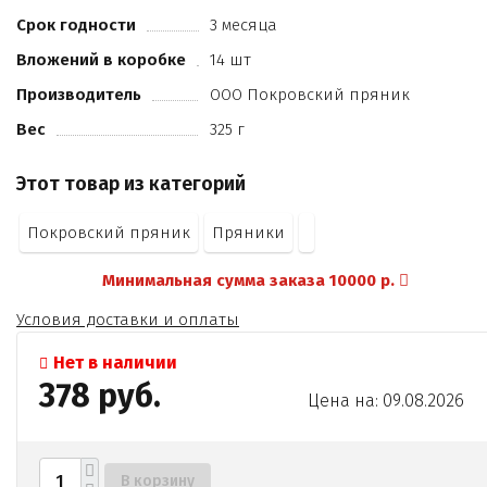
корица
Срок годности
3 месяца
ванилин
Вложений в коробке
14 шт
лимонная кислота
какао порошок
Производитель
ООО Покровский пряник
мармелад желейный(сахар
Вес
325 г
патока
вода
Этот товар из категорий
сорбитовый сироп
пектин
Покровский пряник
Пряники
лимонная кислота
цитрат натрия
Минимальная сумма заказа 10000 р.
ароматизаторы Апельсин
Малина
Условия доставки и оплаты
Груша
Яблоко
Нет в наличии
красители содержат сахар и подсластитель)
378 руб.
Цена на: 09.08.2026
масло подсолнечное рафинированное
белок яичный сухой
пудра сахарная
пищевая добавка краситель Е124
В корзину