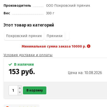
натуральное вкусоароматическое вещество (ванилин-
Производитель
ООО Покровский пряник
порошок)
Вес
300 г
пряность (корица)
регулятор кислотности (лимонная кислота)
Этот товар из категорий
соль
Покровский пряник
Пряники
Минимальная сумма заказа 10000 р.
Условия доставки и оплаты
В наличии
153 руб.
Цена на: 10.08.2026
В корзину