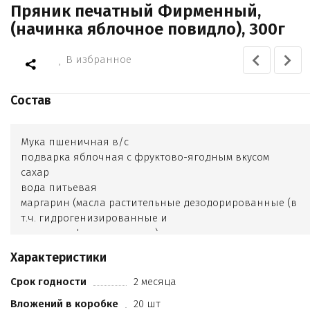
Пряник печатный Фирменный,
(начинка яблочное повидло), 300г
В избранное
Состав
Мука пшеничная в/с
подварка яблочная с фруктово-ягодным вкусом
сахар
вода питьевая
маргарин (масла растительные дезодорированные (в
т.ч. гидрогенизированные и
переэтерифицированные)
сода пищевая
Характеристики
масло подсолнечное
сгущенное цельное молоко с сахаром (молоко
Срок годности
2 месяца
нормализованное
Вложений в коробке
20 шт
сахар) какао-порошок