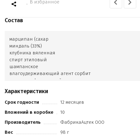
В избранное
Состав
марципан (сахар
миндаль (33%)
клубника вяленная
спирт этиловый
шампанское
влагоудерживающий агент сорбит
глюкозно-фруктозный сироп
регулятор кислотности лимонная кислота
Характеристики
консервант сорбат калия
препарат микробного происхождения (инвертаза))
Срок годности
12 месяцев
шоколад темный (сахар
Вложений в коробке
10
какао-тертое
какао-масло
Производитель
ФабрикаАцтек ООО
эмульгаторы( Е322
Вес
98 г
Е476)