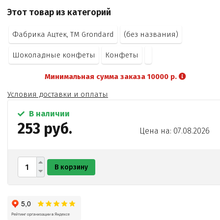
ароматизатор «Ванилин»)
Этот товар из категорий
м.д. общего остатка какао не менее 40%
эквивалент какао-масла (масла растительные
Фабрика Ацтек, ТМ Grondard
(без названия)
(пальмовое
ши
Шоколадные конфеты
Конфеты
сал
эллипе))
Минимальная сумма заказа 10000 р.
ароматизатор. Может содержать следы арахиса. Не
рекомендуется при индивидуальной непереносимости
Условия доставки и оплаты
соевого лецитина. Использование натурального
шоколада может повлечь незначительное поседение
В наличии
конфеты.
253 руб.
Цена на: 07.08.2026
В корзину