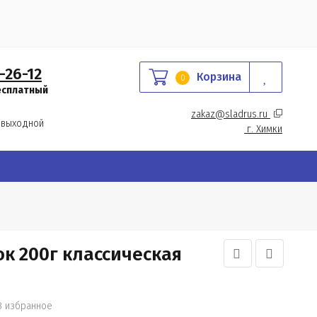
-26-12
Корзина
0
есплатный
zakaz@sladrus.ru 
 выходной
г.
 Химки
к 200г классическая
В избранное