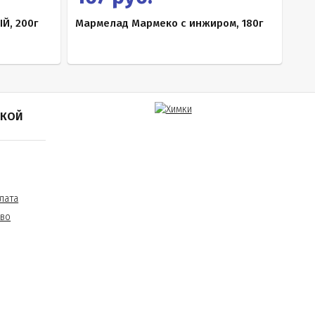
, 200г
Мармелад Мармеко с инжиром, 180г
ПКОЙ
лата
тво