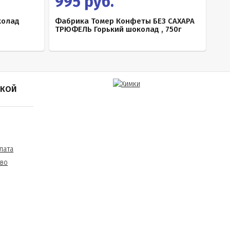
995 руб.
колад
Фабрика Томер Конфеты БЕЗ САХАРА
ТРЮФЕЛЬ Горький шоколад , 750г
ПКОЙ
лата
тво