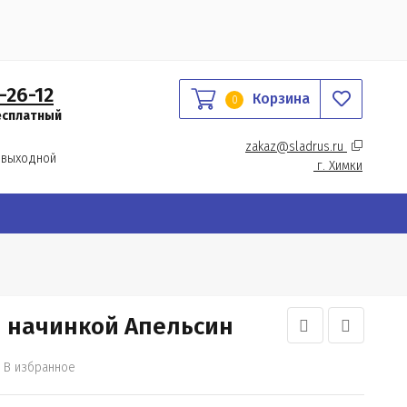
-26-12
Корзина
0
есплатный
zakaz@sladrus.ru 
 выходной
г.
 Химки
й начинкой Апельсин
В избранное