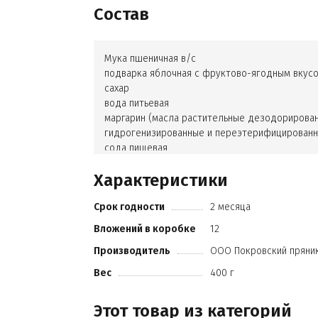
Состав
Мука пшеничная в/с
подварка яблочная с фруктово-ягодным вкус
сахар
вода питьевая
маргарин (масла растительные дезодорированн
гидрогенизированные и переэтерифицирован
сода пищевая
масло подсолнечное
Характеристики
какао-порошок
натуральное вкусоароматическое вещество (в
Срок годности
2 месяца
порошок)
пряность (корица)
Вложений в коробке
12
регулятор кислотности (лимонная кислота)
Производитель
ООО Покровский пряни
соль.
Вес
400 г
Этот товар из категорий