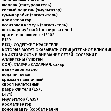
шеллак (глазурователь)
соевый лецитин (эмульгатор)
гуммиарабик (загуститель)
ароматизатор
ксантовая камедь (загуститель)
воск карнаубский (глазирователь)
красители пищевые (Е102
Е129
Е133). СОДЕРЖИТ КРАСИТЕЛИ
КОТОРЫЕ МОГУТ ОКАЗЫВАТЬ ОТРИЦАТЕЛЬНОЕ ВЛИЯНИ
НА АКТИВНОСТЬ И ВНИМАНИЕ ДЕТЕЙ. СОДЕРЖИТ
АЛЛЕРГЕНЫ (ГЛЮТЕН
СОЯ). ГЛАЗУРЬ САХАРНАЯ. сахар
пальмовое масло
вода питьевая
крахмал пшеничный
сироп мальтозный
разрыхлители (Е575
Е471)
эмульгатор (Е435)
ароматизатор
консерванты (сорбат калия