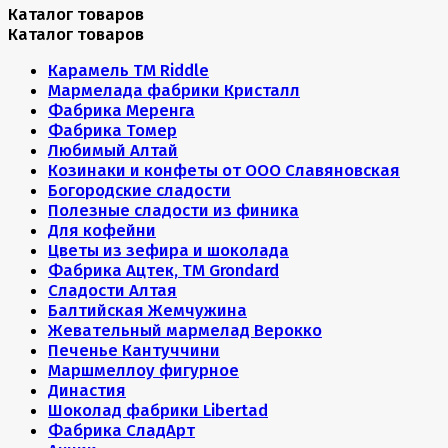
Каталог товаров
Каталог товаров
Карамель ТМ Riddle
Мармелада фабрики Кристалл
Фабрика Меренга
Фабрика Томер
Любимый Алтай
Козинаки и конфеты от ООО Славяновская
Богородские сладости
Полезные сладости из финика
Для кофейни
Цветы из зефира и шоколада
Фабрика Ацтек, ТМ Grondard
Сладости Алтая
Балтийская Жемчужина
Жевательный мармелад Верокко
Печенье Кантуччини
Маршмеллоу фигурное
Династия
Шоколад фабрики Libertad
Фабрика СладАрт