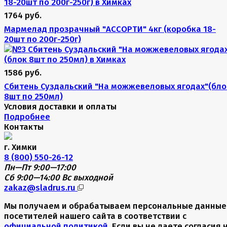
1764 руб.
Мармелад прозрачный "АССОРТИ" 4кг (коробка 18-
20шт по 200г-250г)
1586 руб.
Сбитень Суздальский "На можжевеловых ягодах"(бло
8шт по 250мл)
Условия доставки и оплаты
Подробнее
Контакты
г. Химки
8 (800) 550-26-12
Пн—Пт 9:00—17:00
Сб 9:00—14:00
Вс выходной
zakaz@sladrus.ru
Мы получаем и обрабатываем персональные данные
посетителей нашего сайта в соответствии с
официальной политикой
. Если вы не даете согласия 