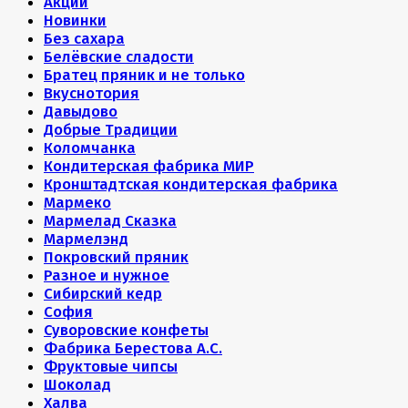
Акции
Новинки
Без сахара
Белёвские сладости
Братец пряник и не только
Вкуснотория
Давыдово
Добрые Традиции
Коломчанка
Кондитерская фабрика МИР
Кронштадтская кондитерская фабрика
Мармеко
Мармелад Сказка
Мармелэнд
Покровский пряник
Разное и нужное
Сибирский кедр
София
Суворовские конфеты
Фабрика Берестова А.С.
Фруктовые чипсы
Шоколад
Халва