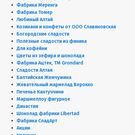
Фабрика Меренга
Фабрика Томер
Любимый Алтай
Козинаки и конфеты от ООО Славяновская
Богородские сладости
Полезные сладости из финика
Для кофейни
Цветы из зефира и шоколада
Фабрика Ацтек, ТМ Grondard
Сладости Алтая
Балтийская Жемчужина
Жевательный мармелад Верокко
Печенье Кантуччини
Маршмеллоу фигурное
Династия
Шоколад фабрики Libertad
Фабрика СладАрт
Акции