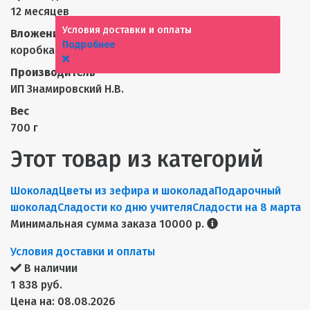
12 месяцев
Условия доставки и оплаты
Вложений в коробке
Подробнее
коробка(два букета)
Производитель
ИП Знамировский Н.В.
Вес
700 г
Этот товар из категорий
Шоколад
Цветы из зефира и шоколада
Подарочный
шоколад
Сладости ко дню учителя
Сладости на 8 марта
Минимальная сумма заказа 10000 р.
Условия доставки и оплаты
В наличии
1 838 руб.
Цена на: 08.08.2026