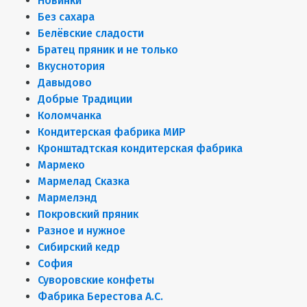
Новинки
Без сахара
Белёвские сладости
Братец пряник и не только
Вкуснотория
Давыдово
Добрые Традиции
Коломчанка
Кондитерская фабрика МИР
Кронштадтская кондитерская фабрика
Мармеко
Мармелад Сказка
Мармелэнд
Покровский пряник
Разное и нужное
Сибирский кедр
София
Суворовские конфеты
Фабрика Берестова А.С.