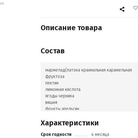
ия
Описание товара
Состав
мармелад(патока крахмальная карамельная
фруктоза
пектин
лимонная кислота
ягоды черника
вишня
фрукты апельсин
киви. Сахарная глазурь(сахарная пудра
Характеристики
елок яичный)
красители(кармины
Срок годности
4 месяца
куркумин