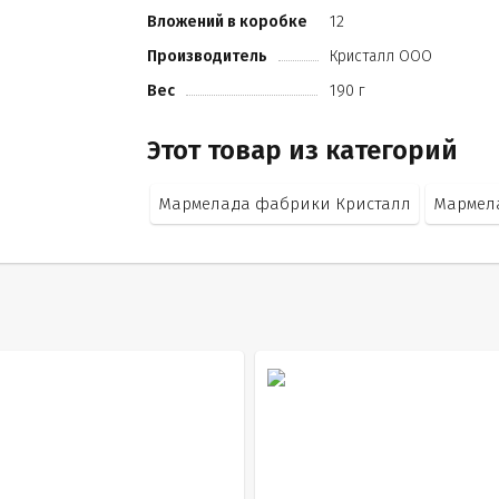
хлорофиллины
Вложений в коробке
12
экстракт паприки
Производитель
Кристалл ООО
уголь растительный
антоцианы(экстракт из кожицы винограда)
Вес
190 г
экстракт картамуса.
Этот товар из категорий
Мармелада фабрики Кристалл
Мармел