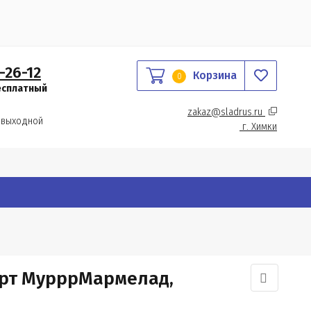
-26-12
Корзина
0
есплатный
zakaz@sladrus.ru 
 выходной
г.
 Химки
рт МурррМармелад,