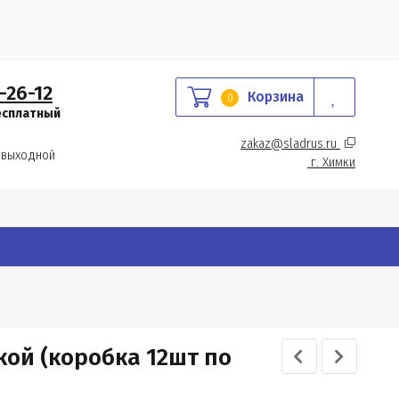
-26-12
Корзина
0
есплатный
zakaz@sladrus.ru 
 выходной
г.
 Химки
ой (коробка 12шт по