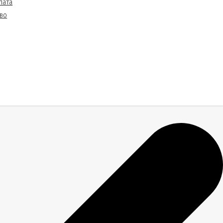
лата
во