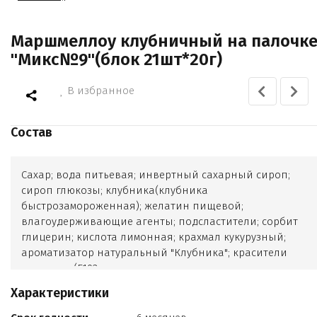
Маршмеллоу клубничный на палочк
"Микс№9"(блок 21шт*20г)
В избранное
Состав
Сахар; вода питьевая; инвертный сахарный сироп;
сироп глюкозы; клубника(клубника
быстрозамороженная); желатин пищевой;
влагоудерживающие агенты; подсластители; сорбит
глицерин; кислота лимонная; крахмал кукурузный;
ароматизатор натуральный "Клубника"; красители
пищевые (Е102
Е110
Характеристики
Е122
Е124