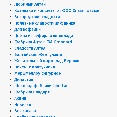
Любимый Алтай
Козинаки и конфеты от ООО Славяновская
Богородские сладости
Полезные сладости из финика
Для кофейни
Цветы из зефира и шоколада
Фабрика Ацтек, ТМ Grondard
Сладости Алтая
Балтийская Жемчужина
Жевательный мармелад Верокко
Печенье Кантуччини
Маршмеллоу фигурное
Династия
Шоколад фабрики Libertad
Фабрика СладАрт
Акции
Новинки
Без сахара