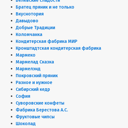
Белёвские сладости
Братец пряник и не только
Вкуснотория
Давыдово
Добрые Традиции
Коломчанка
Кондитерская фабрика МИР
Кронштадтская кондитерская фабрика
Мармеко
Мармелад Сказка
Мармелэнд
Покровский пряник
Разное и нужное
Сибирский кедр
София
Суворовские конфеты
Фабрика Берестова А.С.
Фруктовые чипсы
Шоколад