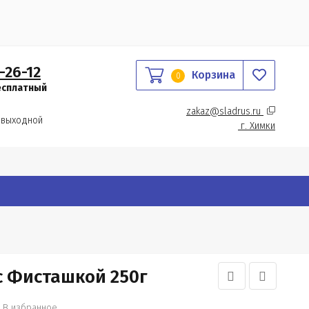
-26-12
Корзина
0
есплатный
zakaz@sladrus.ru 
 выходной
г.
 Химки
с Фисташкой 250г
В избранное