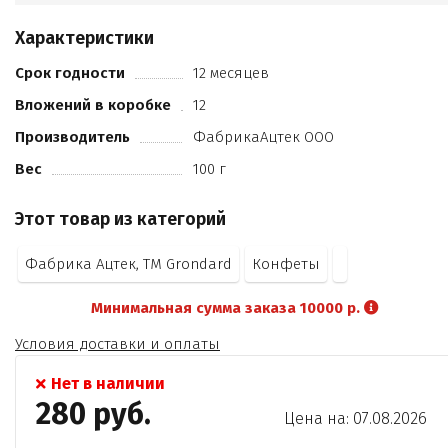
ферментный препарат микробного происхождения
(инвертаза))
Характеристики
красители тартразин
желтый «солнечный закат»
Срок годности
12 месяцев
понсо 4R
Вложений в коробке
12
зеленый S
ароматизатор. Может содержать следы арахиса.
Производитель
ФабрикаАцтек ООО
Содержит красители
Вес
100 г
которые могут оказывать отрицательное влияние на
активность и внимание детей.
Этот товар из категорий
Фабрика Ацтек, ТМ Grondard
Конфеты
Минимальная сумма заказа 10000 р.
Условия доставки и оплаты
Нет в наличии
280 руб.
Цена на: 07.08.2026